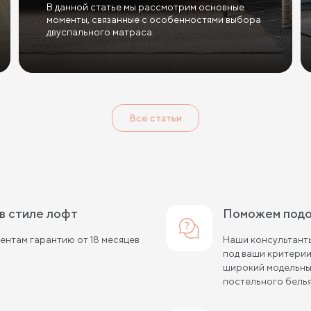
В данной статье мы рассмотрим основные
моменты, связанные с особенностями выбора
двуспального матраса.
Все статьи
 в стиле лофт
Поможем под
нтам гарантию от 18 месяцев
Наши консультанты
под ваши критери
широкий модельный
постельного белья