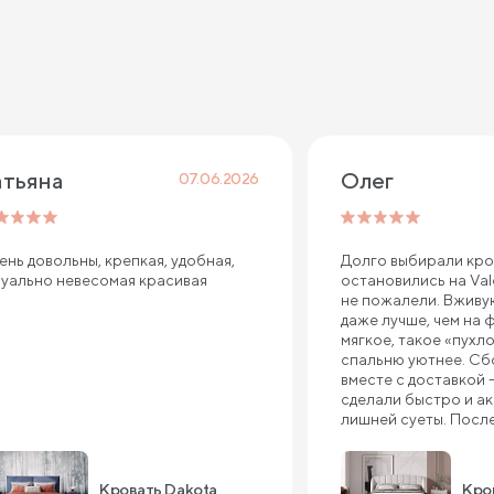
атьяна
Олег
07.06.2026
ень довольны, крепкая, удобная,
Долго выбирали кров
зуально невесомая красивая
остановились на Val
не пожалели. Вживу
даже лучше, чем на 
мягкое, такое «пухло
спальню уютнее. Сб
вместе с доставкой 
сделали быстро и ак
лишней суеты. Посл
кровать стоит как вл
шатается и не скрип
приятная на ощупь, 
Кровать Dakota
Кров