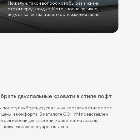
Пожалуй, такой вопрос хотя бы раз в жизни
стоял перед каждым. И это вполне логично,
ведь от качества и жесткости изделия зависят
не только здоровье и полноценный сон, но и
настроение человека, да и качество жизни в
целом.
обрать двуспальные кровати в стиле лофт
 помогут выбрать двуспальные кровати в стиле лофт
и цены и комфорта. В каталоге СОНУМ представлен
 ряд мебели для спальни, кроватей, матрасов,
, подушек и аксессуаров для сна.