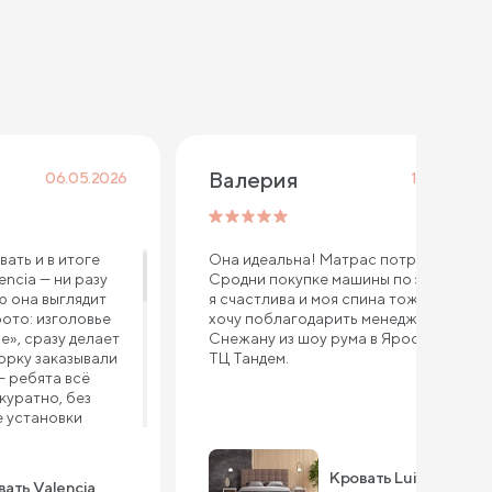
Валерия
06.05.2026
16.03.2026
ать и в итоге
Она идеальна! Матрас потрясающий!
encia — ни разу
Сродни покупке машины по эмоциям)
ю она выглядит
я счастлива и моя спина тоже! Очень
фото: изголовье
хочу поблагодарить менеджера
е», сразу делает
Снежану из шоу рума в Ярославле,
орку заказывали
ТЦ Тандем.
— ребята всё
куратно, без
е установки
итая, ничего не
ит. Ткань
выглядит
Кровать Luiza
ать Valencia