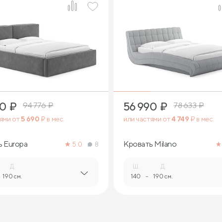
3
2
90
₽
56 990
₽
94 776
₽
78 633
₽
тями от
5 690
₽ в мес.
или частями от
4 749
₽ в мес.
ь Europa
Кровать Milano
5.0
8
Д.
Ш.
Д.
190 см.
140
-
190 см.