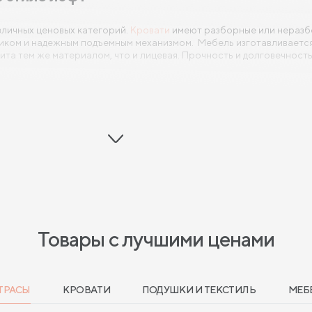
зличных ценовых категорий.
Кровати
имеют разборные или неразб
иком и надежным подъемным механизмом. Мебель изготавливается
та тем же материалом, что и лицевая. Прочность и долговечност
риалов, включая:
Товары с лучшими ценами
ТРАСЫ
КРОВАТИ
ПОДУШКИ И ТЕКСТИЛЬ
МЕБ