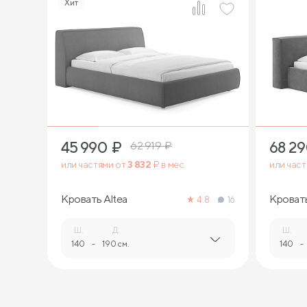
Хит
2
45 990
₽
68 2
62 919
₽
или частями от
3 832
₽ в мес.
или час
Кровать Altea
Кроват
4.8
16
Ш.
Д.
Ш.
140
-
190 см.
140
-