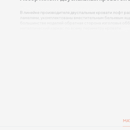
В линейке производителя двуспальные кровати лофт ра
ламелями, укомплектованы вместительным бельевым ящ
большинстве моделей обратная сторона изголовья обби
металлический каркас по всему периметру кровати.
Покупателям предложен широкий выбор обивочных мате
шенилл;
велюр;
микровелюр;
рогожка;
эвита;
фултон;
монтего;
лофти;
замша;
энигма;
эко-кожа;
МА
вельвет и другие.