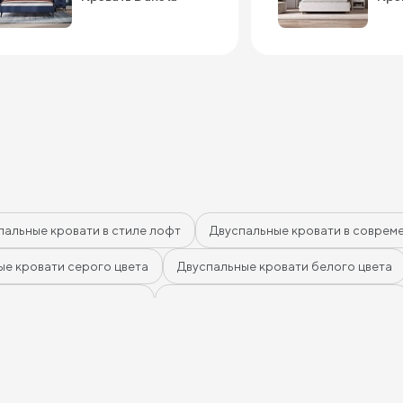
качественно, не со
«дешёвки». Очень п
подъемный механизм
сомневались, нужен 
постоянно пользуем
реально много места
часть постельного б
сезонные вещи. Спат
комфортная, встават
Единственное — если
изголовье довольно
поэтому для малень
может показаться н
массивным. В осталь
пальные кровати в стиле лофт
Двуспальные кровати в соврем
кровать своих денег
Если ищете что-то 
уютное — хороший в
ые кровати серого цвета
Двуспальные кровати белого цвета
кровати желтого цвета
Двуспальные кровати зеленого цвета
е кровати оранжевого цвета
Двуспальные кровати розового 
льные кровати черного цвета
Двуспальные кровати с подъем