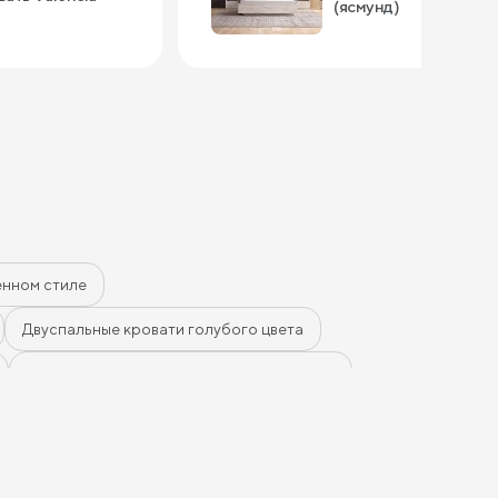
здаёт ощущения
(ясмунд)
орадовал
 — сначала
ли он, а теперь
ся. Внутри
, убрали туда
елья и даже
ь удобно, высота
ь легко.
 придираться,
 габаритное,
кой комнаты
емного
ном всё супер,
енном стиле
 точно стоит.
современное и
ариант
Двуспальные кровати голубого цвета
Двуспальные кровати коричневого цвета
цвета
Двуспальные кровати синего цвета
ным механизмом