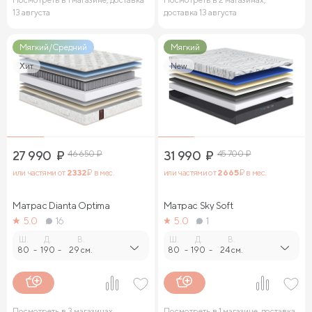
13 августа
доставка 13 августа
Мягкий/Средний
Мягкий
Хит
New
27 990
₽
46 650
₽
31 990
₽
45 700
₽
или частями от
2 332
₽ в мес.
или частями от
2 665
₽ в мес.
Матрас Dianta Optima
Матрас Sky Soft
5.0
16
5.0
1
Ш.
Д.
В.
Ш.
Д.
В.
80
-
190
-
29 см.
80
-
190
-
24 см.
Посмотреть в 3 магазинах,
Посмотреть в 1 магазине, доставка