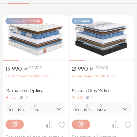
Средний/Жесткий
Средний
Хит
Хит
19 990
₽
33 317
₽
21 990
₽
33 831
₽
или частями от
1 665
₽ в мес.
или частями от
1 832
₽ в мес.
Матрас Eco Optima
Матрас Gros Middle
5.0
13
5.0
4
Ш.
Д.
В.
Ш.
Д.
В.
80
-
190
-
23 см.
80
-
190
-
24 см.
Посмотреть в 1 магазине, доставка
Посмотреть в 2 магазинах,