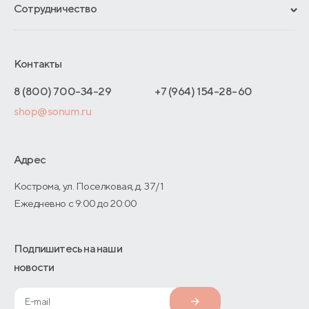
Материалы и технологии
Сотрудничество
Обмен и возврат
Сроки изготовления
Франчайзинг
Доставка и оплата
Блог
Отельерам
Контакты
Как оформить заказ
Отзывы покупателей
Интернет-магазинам
Адреса магазинов
8 (800) 700-34-29
+7 (964) 154-28-60
Оптовые продажи
shop@sonum.ru
Договор-оферты
Дизайнерам интерьеров
О производстве
Адрес
Кострома, ул. Поселковая, д. 37/1
Ежедневно с 9:00 до 20:00
Подпишитесь на наши
новости