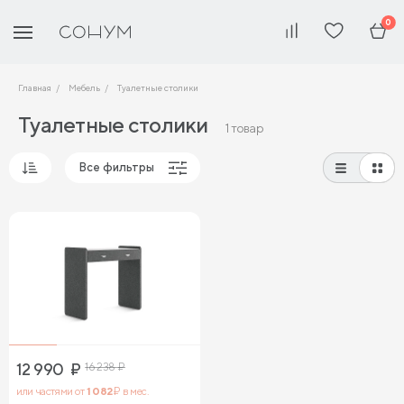
0
Главная
Мебель
Туалетные столики
Туалетные столики
1 товар
Все фильтры
Популярные
Сначала дешевые
Сначала дорогие
12 990
₽
16 238
₽
или частями от
1 082
₽ в мес.