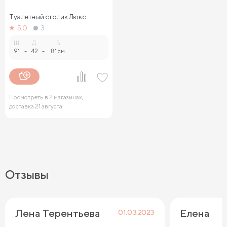
Туалетный столик Люкс
5.0
3
Ш.
Д.
В.
91
-
42
-
81 см.
Посмотреть в 2 магазинах,
доставка 21 августа
Отзывы
Лена Терентьева
Елена
01.03.2023