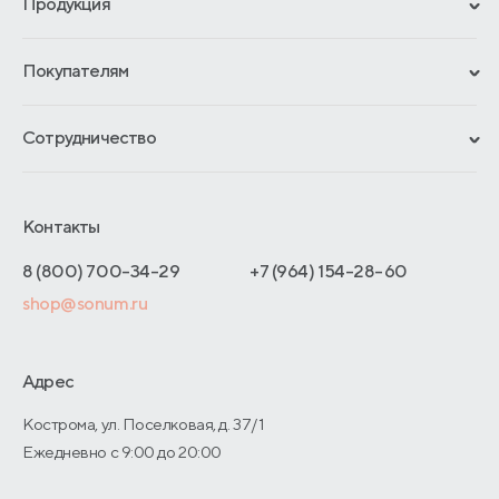
Продукция
Сертификаты
Покупателям
Гарантии
Рассрочка и кредит
Материалы и технологии
Сотрудничество
Обмен и возврат
Сроки изготовления
Франчайзинг
Доставка и оплата
Блог
Отельерам
Контакты
Как оформить заказ
Отзывы покупателей
Интернет-магазинам
Адреса магазинов
8 (800) 700-34-29
+7 (964) 154-28-60
Оптовые продажи
shop@sonum.ru
Договор-оферты
Дизайнерам интерьеров
О производстве
Адрес
Кострома, ул. Поселковая, д. 37/1
Ежедневно с 9:00 до 20:00