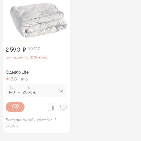
2 590
₽
3 047
₽
или частями от
215
₽ в мес.
Одеяло Lite
5.0
6
Ш.
Д.
140
-
205 см.
Доступно онлайн, доставка 13
августа