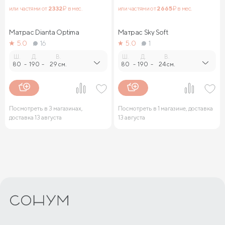
или частями от
2 332
₽ в мес.
или частями от
2 665
₽ в мес.
Матрас Dianta Optima
Матрас Sky Soft
5.0
16
5.0
1
Ш.
Д.
В.
Ш.
Д.
В.
80
-
190
-
29 см.
80
-
190
-
24 см.
Посмотреть в 3 магазинах,
Посмотреть в 1 магазине, доставка
доставка 13 августа
13 августа