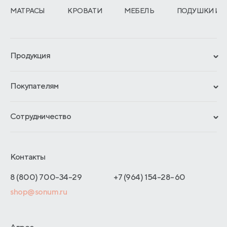
МАТРАСЫ
КРОВАТИ
МЕБЕЛЬ
ПОДУШКИ И 
Продукция
Сертификаты
Покупателям
Гарантии
Рассрочка и кредит
Материалы и технологии
Сотрудничество
Обмен и возврат
Сроки изготовления
Франчайзинг
Доставка и оплата
Блог
Отельерам
Контакты
Как оформить заказ
Отзывы покупателей
Интернет-магазинам
Адреса магазинов
8 (800) 700-34-29
+7 (964) 154-28-60
Оптовые продажи
shop@sonum.ru
Договор-оферты
Дизайнерам интерьеров
О производстве