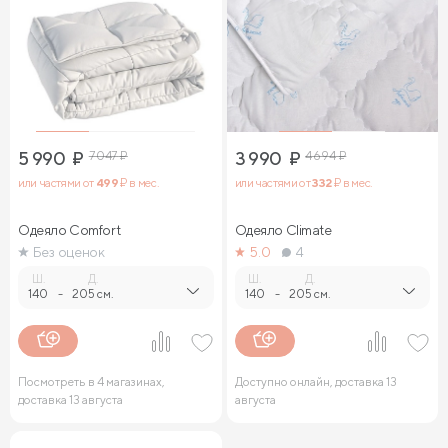
5 990
₽
7 047
₽
3 990
₽
4 694
₽
или частями от
499
₽ в мес.
или частями от
332
₽ в мес.
Одеяло Comfort
Одеяло Climate
Без оценок
5.0
4
Ш.
Д.
Ш.
Д.
140
-
205 см.
140
-
205 см.
Посмотреть в 4 магазинах,
Доступно онлайн, доставка 13
доставка 13 августа
августа