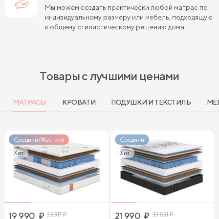
Мы можем создать практически любой матрас по
индивидуальному размеру или мебель, подходящую
к общему стилистическому решению дома.
Товары с лучшими ценами
МАТРАСЫ
КРОВАТИ
ПОДУШКИ И ТЕКСТИЛЬ
МЕ
Средний/Жесткий
Средний
Хит
Хит
19 990
₽
33 317
₽
21 990
₽
33 831
₽