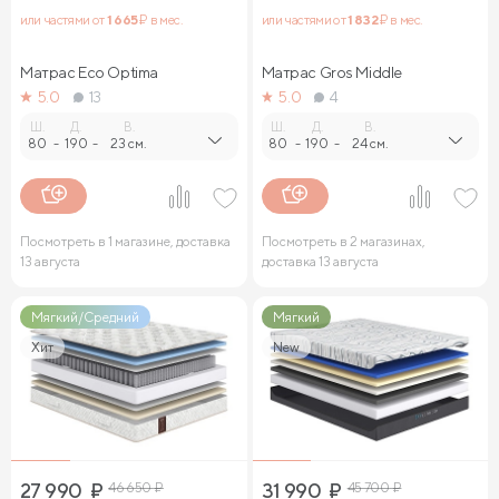
или частями от
1 665
₽ в мес.
или частями от
1 832
₽ в мес.
Матрас Eco Optima
Матрас Gros Middle
5.0
13
5.0
4
Ш.
Д.
В.
Ш.
Д.
В.
80
-
190
-
23 см.
80
-
190
-
24 см.
Посмотреть в 1 магазине, доставка
Посмотреть в 2 магазинах,
13 августа
доставка 13 августа
Мягкий/Средний
Мягкий
Хит
New
27 990
₽
46 650
₽
31 990
₽
45 700
₽