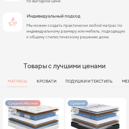
по выгодной цене.
Индивидуальный подход
Мы можем создать практически любой матрас по
индивидуальному размеру или мебель, подходящую
к общему стилистическому решению дома.
Товары с лучшими ценами
МАТРАСЫ
КРОВАТИ
ПОДУШКИ И ТЕКСТИЛЬ
МЕ
Средний/Жесткий
Средний
Хит
Хит