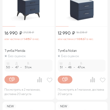
16 990
₽
21 238
₽
12 990
₽
16 238
₽
или частями от
1 415
₽ в мес.
или частями от
1 082
₽ в мес.
Тумба Merida
Тумба Nolan
Без оценок
Без оценок
Ш.
Д.
В.
Ш.
Д.
В.
50
-
47
-
51 см.
51
-
48
-
47 см.
Посмотреть в 2 магазинах,
Посмотреть в 1 магазине, доставка
доставка 20 августа
20 августа
NEW
NEW