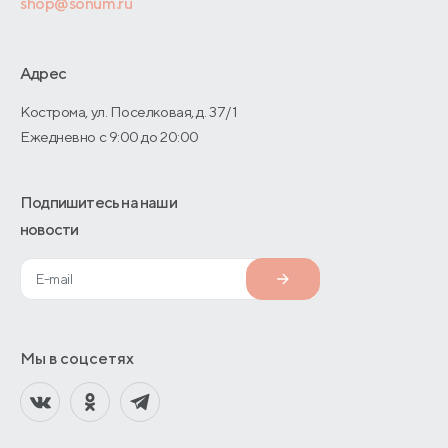
shop@sonum.ru
Договор-оферты
Дизайнерам интерьеров
О производстве
Адрес
Кострома, ул. Поселковая, д. 37/1
Ежедневно с 9:00 до 20:00
Подпишитесь на наши
новости
Мы в соцсетях