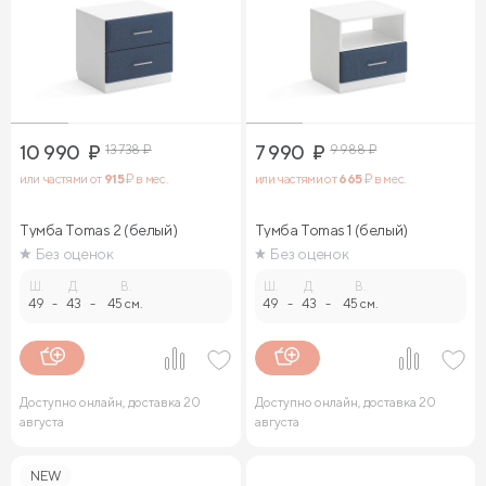
10 990
₽
13 738
₽
7 990
₽
9 988
₽
или частями от
915
₽ в мес.
или частями от
665
₽ в мес.
Тумба Tomas 2 (белый)
Тумба Tomas 1 (белый)
Без оценок
Без оценок
Ш.
Д.
В.
Ш.
Д.
В.
49
-
43
-
45 см.
49
-
43
-
45 см.
Доступно онлайн, доставка 20
Доступно онлайн, доставка 20
августа
августа
NEW