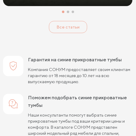
Розовые прикроватные тумбы
Голубые прикроватные тумбы
Тумбы Дуб Сонома
Все статьи
Тумбы Ясень
Тумбы Кашемир
Тумбы Лофт
Классические тумбы
Тумбы с выдвижными ящиками
Маленькие тумбы
Тумбы с полкой
Гарантия на синие прикроватные тумбы
Тумбы с 1 ящиком
Компания СОНУМ предоставляет своим клиентам
гарантию от 18 месяцев до 10 лет на всю
выпускаемую продукцию.
Поможем подобрать синие прикроватные
тумбы
Наши консультанты помогут выбрать синие
прикроватные тумбы под ваши критерии цены и
комфорта. В каталоге СОНУМ представлен
широкий модельный ряд мебели для спальни,