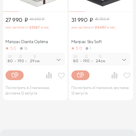
27 990
₽
46 650
₽
31 990
₽
45 700
₽
или частями от
2 332
₽ в мес.
или частями от
2 665
₽ в мес.
Матрас Dianta Optima
Матрас Sky Soft
5.0
16
5.0
1
Ш.
Д.
В.
Ш.
Д.
В.
80
-
190
-
29 см.
80
-
190
-
24 см.
Посмотреть в 3 магазинах,
Посмотреть в 1 магазине, доставка
доставка 12 августа
12 августа