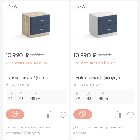
NEW
NEW
10 990
₽
13 738
₽
10 990
₽
13 738
₽
или частями от
915
₽ в мес.
или частями от
915
₽ в мес.
Тумба Tomas 2 (ясень
Тумба Tomas 2 (ясмунд)
ориноко)
Без оценок
Без оценок
Ш.
Д.
В.
Ш.
Д.
В.
49
-
43
-
45 см.
49
-
43
-
45 см.
Посмотреть в 2 магазинах,
Доступно онлайн, доставка 20
доставка 20 августа
августа