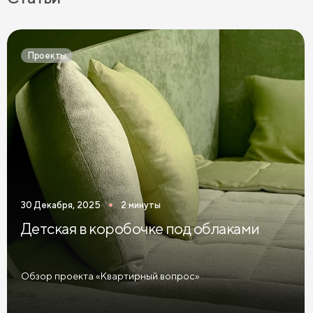
Прикроватные тумбы с 2 ящиками
Прикроватные тумбы в современном стиле
Проекты
Узкие прикроватные тумбы
Темные прикроватные тумбы
Зеленые прикроватные тумбы
Синие прикроватные тумбы
Коричневые прикроватные тумбы
30 Декабря, 2025
2 минуты
Светлые прикроватные тумбы
Детская в коробочке под облаками
Прикроватные тумбы графит
Желтые прикроватные тумбы
Обзор проекта «Квартирный вопрос»
Красные прикроватные тумбы