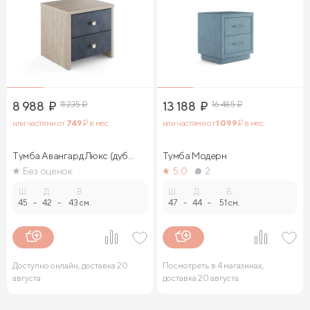
8 988
₽
11 235
₽
13 188
₽
16 485
₽
или частями от
749
₽ в мес.
или частями от
1 099
₽ в мес.
Тумба Авангард Люкс (дуб
Тумба Модерн
сонома)
Без оценок
5.0
2
Ш.
Д.
В.
Ш.
Д.
В.
45
-
42
-
43 см.
47
-
44
-
51 см.
Доступно онлайн, доставка 20
Посмотреть в 4 магазинах,
августа
доставка 20 августа