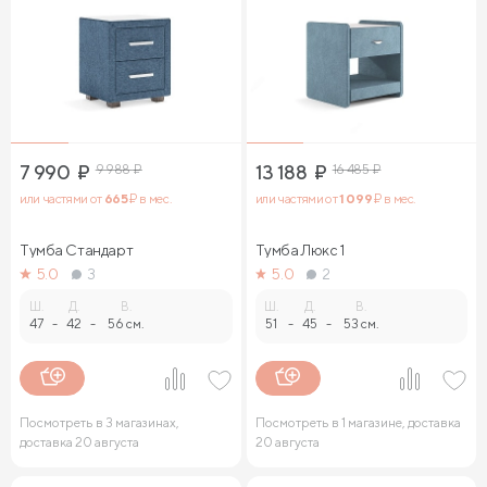
7 990
₽
9 988
₽
13 188
₽
16 485
₽
или частями от
665
₽ в мес.
или частями от
1 099
₽ в мес.
Тумба Стандарт
Тумба Люкс 1
5.0
3
5.0
2
Ш.
Д.
В.
Ш.
Д.
В.
47
-
42
-
56 см.
51
-
45
-
53 см.
Посмотреть в 3 магазинах,
Посмотреть в 1 магазине, доставка
доставка 20 августа
20 августа