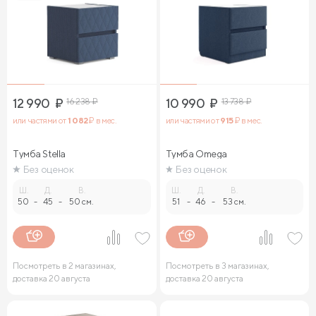
12 990
₽
16 238
₽
10 990
₽
13 738
₽
или частями от
1 082
₽ в мес.
или частями от
915
₽ в мес.
Тумба Stella
Тумба Omega
Без оценок
Без оценок
Ш.
Д.
В.
Ш.
Д.
В.
50
-
45
-
50 см.
51
-
46
-
53 см.
Посмотреть в 2 магазинах,
Посмотреть в 3 магазинах,
доставка 20 августа
доставка 20 августа