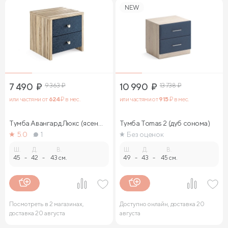
NEW
7 490
₽
9 363
₽
10 990
₽
13 738
₽
или частями от
624
₽ в мес.
или частями от
915
₽ в мес.
Тумба Авангард Люкс (ясень
Тумба Tomas 2 (дуб сонома)
ориноко)
5.0
1
Без оценок
Ш.
Д.
В.
Ш.
Д.
В.
45
-
42
-
43 см.
49
-
43
-
45 см.
Посмотреть в 2 магазинах,
Доступно онлайн, доставка 20
доставка 20 августа
августа