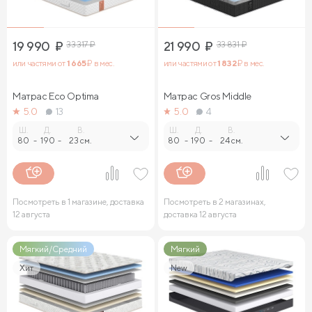
19 990
₽
33 317
₽
21 990
₽
33 831
₽
или частями от
1 665
₽ в мес.
или частями от
1 832
₽ в мес.
Матрас Eco Optima
Матрас Gros Middle
5.0
13
5.0
4
Ш.
Д.
В.
Ш.
Д.
В.
80
-
190
-
23 см.
80
-
190
-
24 см.
Посмотреть в 1 магазине, доставка
Посмотреть в 2 магазинах,
12 августа
доставка 12 августа
Мягкий/Средний
Мягкий
Хит
New