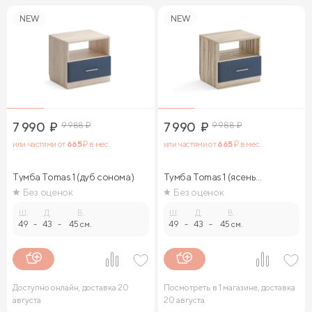
NEW
NEW
7 990
₽
9 988
₽
7 990
₽
9 988
₽
или частями от
665
₽ в мес.
или частями от
665
₽ в мес.
Тумба Tomas 1 (дуб сонома)
Тумба Tomas 1 (ясень
ориноко)
Без оценок
Без оценок
Ш.
Д.
В.
Ш.
Д.
В.
49
-
43
-
45 см.
49
-
43
-
45 см.
Доступно онлайн, доставка 20
Посмотреть в 1 магазине, доставка
августа
20 августа