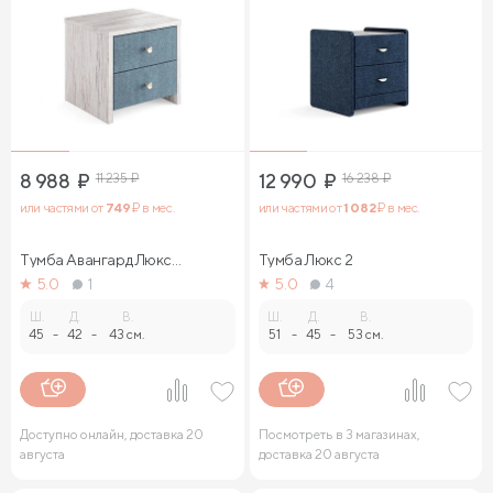
8 988
₽
11 235
₽
12 990
₽
16 238
₽
или частями от
749
₽ в мес.
или частями от
1 082
₽ в мес.
Тумба Авангард Люкс
Тумба Люкс 2
(ясмунд)
5.0
1
5.0
4
Ш.
Д.
В.
Ш.
Д.
В.
45
-
42
-
43 см.
51
-
45
-
53 см.
Доступно онлайн, доставка 20
Посмотреть в 3 магазинах,
августа
доставка 20 августа