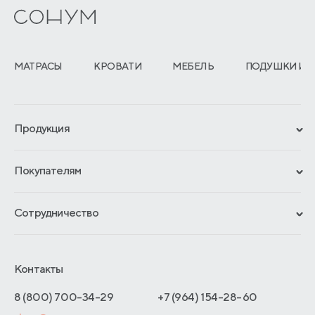
МАТРАСЫ
КРОВАТИ
МЕБЕЛЬ
ПОДУШКИ И 
Продукция
Сертификаты
Покупателям
Гарантии
Рассрочка и кредит
Материалы и технологии
Сотрудничество
Обмен и возврат
Сроки изготовления
Франчайзинг
Доставка и оплата
Блог
Отельерам
Контакты
Как оформить заказ
Отзывы покупателей
Интернет-магазинам
Адреса магазинов
8 (800) 700-34-29
+7 (964) 154-28-60
Оптовые продажи