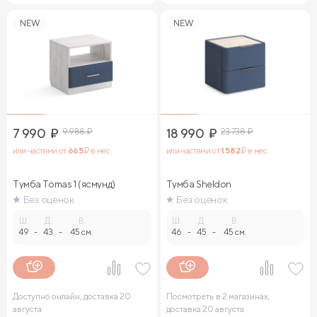
NEW
NEW
7 990
₽
9 988
₽
18 990
₽
23 738
₽
или частями от
665
₽ в мес.
или частями от
1 582
₽ в мес.
Тумба Tomas 1 (ясмунд)
Тумба Sheldon
Без оценок
Без оценок
Ш.
Д.
В.
Ш.
Д.
В.
49
-
43
-
45 см.
46
-
45
-
45 см.
Доступно онлайн, доставка 20
Посмотреть в 2 магазинах,
августа
доставка 20 августа