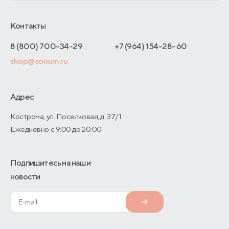
Франчайзинг
Доставка и оплата
Блог
Отельерам
Контакты
Как оформить заказ
Отзывы покупателей
Интернет-магазинам
Адреса магазинов
8 (800) 700-34-29
+7 (964) 154-28-60
Оптовые продажи
shop@sonum.ru
Договор-оферты
Дизайнерам интерьеров
О производстве
Адрес
Кострома, ул. Поселковая, д. 37/1
Ежедневно с 9:00 до 20:00
Подпишитесь на наши
новости