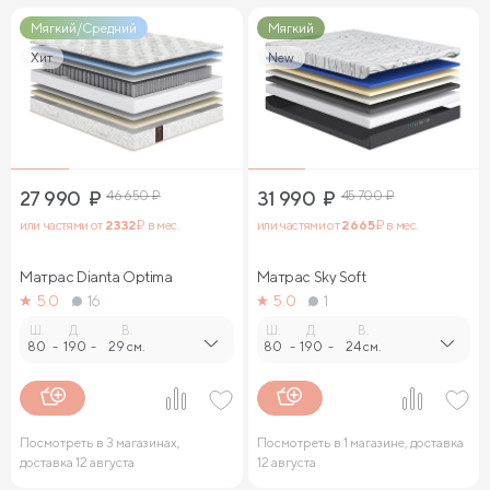
Мягкий/Средний
Мягкий
Хит
New
27 990
₽
46 650
₽
31 990
₽
45 700
₽
или частями от
2 332
₽ в мес.
или частями от
2 665
₽ в мес.
Матрас Dianta Optima
Матрас Sky Soft
5.0
16
5.0
1
Ш.
Д.
В.
Ш.
Д.
В.
80
-
190
-
29 см.
80
-
190
-
24 см.
Посмотреть в 3 магазинах,
Посмотреть в 1 магазине, доставка
доставка 12 августа
12 августа