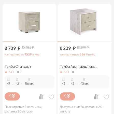
8 789
₽
10 986
₽
8 239
₽
10 299
₽
или частями от
732
₽ в мес.
или частями от
686
₽ в мес.
Тумба Стандарт
Тумба Авангард Люкс
(ясмунд)
5.0
3
5.0
1
Ш.
Д.
В.
Ш.
Д.
В.
47
-
42
-
56 см.
45
-
42
-
43 см.
Посмотреть в 3 магазинах,
Доступно онлайн, доставка 20
доставка 20 августа
августа