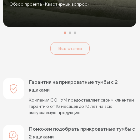
Желтые прикроватные тумбы
Обзор проекта «Квартирный вопрос»
Красные прикроватные тумбы
Розовые прикроватные тумбы
Голубые прикроватные тумбы
Тумбы Дуб Сонома
Все статьи
Тумбы Ясень
Тумбы Кашемир
Тумбы Лофт
Классические тумбы
Тумбы с выдвижными ящиками
Маленькие тумбы
Тумбы с полкой
Гарантия на прикроватные тумбы с 2
Тумбы с 1 ящиком
ящиками
Компания СОНУМ предоставляет своим клиентам
гарантию от 18 месяцев до 10 лет на всю
выпускаемую продукцию.
Поможем подобрать прикроватные тумбы с
2 ящиками