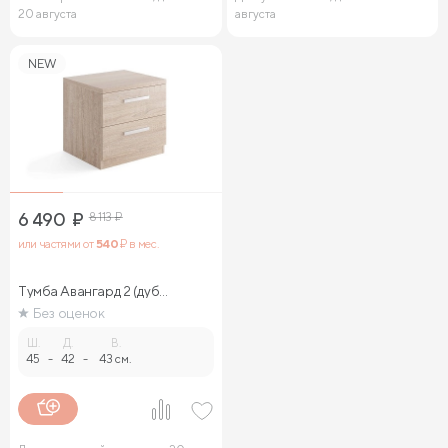
20 августа
августа
NEW
6 490
₽
8 113
₽
или частями от
540
₽ в мес.
Тумба Авангард 2 (дуб
сонома)
Без оценок
Ш.
Д.
В.
45
-
42
-
43 см.