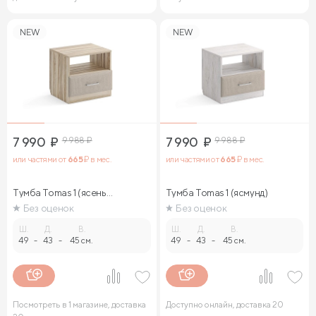
NEW
NEW
7 990
₽
9 988
₽
7 990
₽
9 988
₽
или частями от
665
₽ в мес.
или частями от
665
₽ в мес.
Тумба Tomas 1 (ясень
Тумба Tomas 1 (ясмунд)
ориноко)
Без оценок
Без оценок
Ш.
Д.
В.
Ш.
Д.
В.
49
-
43
-
45 см.
49
-
43
-
45 см.
Посмотреть в 1 магазине, доставка
Доступно онлайн, доставка 20