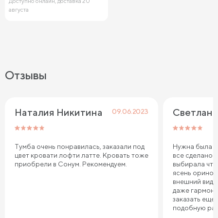
Доступно онлайн, доставка 20
августа
Отзывы
Наталия Никитина
Светлана
09.06.2023
Тумба очень понравилась, заказали под
Нужна была ту
цвет кровати лофти латте. Кровать тоже
все сделано 
приобрели в Сонум. Рекомендуем.
выбирала что
ясень оринок
внешний вид 
даже гармони
заказать еще 
подобную ра