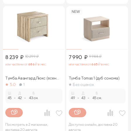
NEW
8 239
₽
10 299
₽
7 990
₽
9 988
₽
или частями от
686
₽ в мес.
или частями от
665
₽ в мес.
Тумба Авангард Люкс (ясень
Тумба Tomas 1 (дуб сонома)
ориноко)
5.0
1
Без оценок
Ш.
Д.
В.
Ш.
Д.
В.
45
-
42
-
43 см.
49
-
43
-
45 см.
Посмотреть в 2 магазинах,
Доступно онлайн, доставка 20
доставка 20 августа
августа