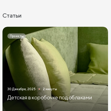
Бежевые прикроватные тумбы
Прикроватные тумбы на ножках
Статьи
Прикроватные тумбы с 2 ящиками
Прикроватные тумбы в современном стиле
Проекты
Узкие прикроватные тумбы
Темные прикроватные тумбы
Зеленые прикроватные тумбы
Синие прикроватные тумбы
Коричневые прикроватные тумбы
30 Декабря, 2025
2 минуты
Светлые прикроватные тумбы
Детская в коробочке под облаками
Прикроватные тумбы графит