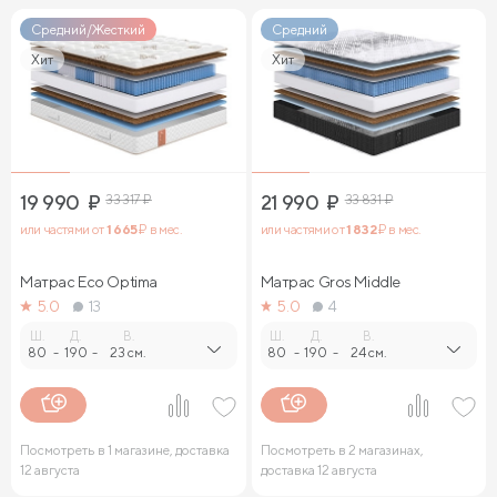
Средний/Жесткий
Средний
Хит
Хит
19 990
₽
33 317
₽
21 990
₽
33 831
₽
или частями от
1 665
₽ в мес.
или частями от
1 832
₽ в мес.
Матрас Eco Optima
Матрас Gros Middle
5.0
13
5.0
4
Ш.
Д.
В.
Ш.
Д.
В.
80
-
190
-
23 см.
80
-
190
-
24 см.
Посмотреть в 1 магазине, доставка
Посмотреть в 2 магазинах,
12 августа
доставка 12 августа