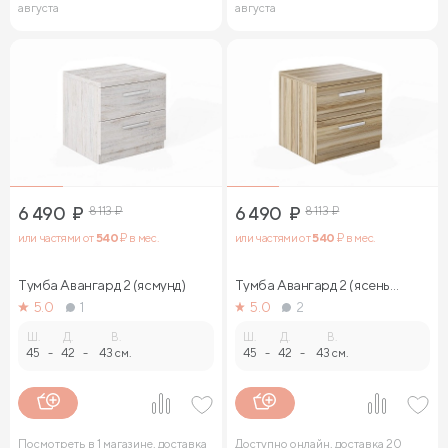
августа
августа
6 490
₽
8 113
₽
6 490
₽
8 113
₽
или частями от
540
₽ в мес.
или частями от
540
₽ в мес.
Тумба Авангард 2 (ясмунд)
Тумба Авангард 2 (ясень
ориноко)
5.0
1
5.0
2
Ш.
Д.
В.
Ш.
Д.
В.
45
-
42
-
43 см.
45
-
42
-
43 см.
Посмотреть в 1 магазине, доставка
Доступно онлайн, доставка 20