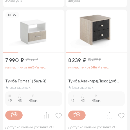
20 августа
августа
NEW
7 990
₽
9 988
₽
8 239
₽
10 299
₽
или частями от
665
₽ в мес.
или частями от
686
₽ в мес.
Тумба Tomas 1 (белый)
Тумба Авангард Люкс (дуб
сонома)
Без оценок
Без оценок
Ш.
Д.
В.
Ш.
Д.
В.
49
-
43
-
45 см.
45
-
42
-
43 см.
Доступно онлайн, доставка 20
Доступно онлайн, доставка 20