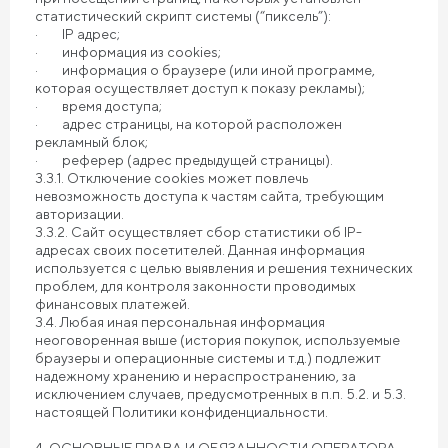
статистический скрипт системы (“пиксель”):
· IP адрес;
· информация из cookies;
· информация о браузере (или иной программе,
которая осуществляет доступ к показу рекламы);
· время доступа;
· адрес страницы, на которой расположен
рекламный блок;
· реферер (адрес предыдущей страницы).
3.3.1. Отключение cookies может повлечь
невозможность доступа к частям сайта, требующим
авторизации.
3.3.2. Сайт осуществляет сбор статистики об IP-
адресах своих посетителей. Данная информация
используется с целью выявления и решения технических
проблем, для контроля законности проводимых
финансовых платежей.
3.4. Любая иная персональная информация
неоговоренная выше (история покупок, используемые
браузеры и операционные системы и т.д.) подлежит
надежному хранению и нераспространению, за
исключением случаев, предусмотренных в п.п. 5.2. и 5.3.
настоящей Политики конфиденциальности.