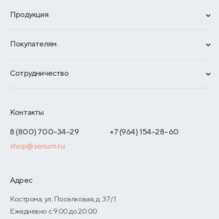
Продукция
Сертификаты
Покупателям
Гарантии
Рассрочка и кредит
Материалы и технологии
Сотрудничество
Обмен и возврат
Сроки изготовления
Франчайзинг
Доставка и оплата
Блог
Отельерам
Контакты
Как оформить заказ
Отзывы покупателей
Интернет-магазинам
Адреса магазинов
8 (800) 700-34-29
+7 (964) 154-28-60
Оптовые продажи
shop@sonum.ru
Договор-оферты
Дизайнерам интерьеров
О производстве
Адрес
Кострома, ул. Поселковая, д. 37/1
Ежедневно с 9:00 до 20:00