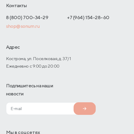
Отельерам
Контакты
Как оформить заказ
Отзывы покупателей
Интернет-магазинам
Адреса магазинов
8 (800) 700-34-29
+7 (964) 154-28-60
Оптовые продажи
shop@sonum.ru
Договор-оферты
Дизайнерам интерьеров
О производстве
Адрес
Кострома, ул. Поселковая, д. 37/1
Ежедневно с 9:00 до 20:00
Подпишитесь на наши
новости
Мы в соцсетях