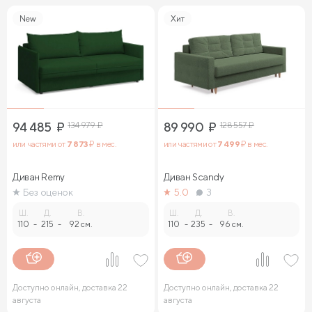
New
Хит
94 485
₽
134 979
₽
89 990
₽
128 557
₽
или частями от
7 873
₽ в мес.
или частями от
7 499
₽ в мес.
Диван Remy
Диван Sсandy
Без оценок
5.0
3
Ш.
Д.
В.
Ш.
Д.
В.
110
-
215
-
92 см.
110
-
235
-
96 см.
Доступно онлайн, доставка 22
Доступно онлайн, доставка 22
августа
августа