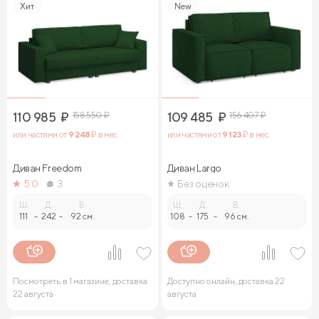
Хит
New
110 985
₽
158 550
₽
109 485
₽
156 407
₽
или частями от
9 248
₽ в мес.
или частями от
9 123
₽ в мес.
Диван Freedom
Диван Largo
5.0
3
Без оценок
Ш.
Д.
В.
Ш.
Д.
В.
111
-
242
-
92 см.
108
-
175
-
96 см.
Посмотреть в 1 магазине, доставка
Доступно онлайн, доставка 22
22 августа
августа