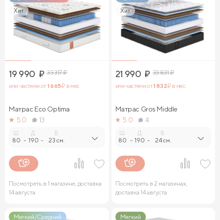
Хит
Хит
19 990
₽
33 317
₽
21 990
₽
33 831
₽
или частями от
1 665
₽ в мес.
или частями от
1 832
₽ в мес.
Матрас Eco Optima
Матрас Gros Middle
5.0
13
5.0
4
Ш.
Д.
В.
Ш.
Д.
В.
80
-
190
-
23 см.
80
-
190
-
24 см.
Посмотреть в 1 магазине, доставка
Посмотреть в 2 магазинах,
14 августа
доставка 14 августа
Мягкий/Средний
Мягкий