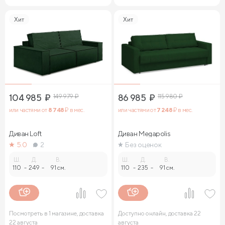
Хит
Хит
104 985
₽
149 979
₽
86 985
₽
115 980
₽
или частями от
8 748
₽ в мес.
или частями от
7 248
₽ в мес.
Диван Loft
Диван Megapolis
5.0
2
Без оценок
Ш.
Д.
В.
Ш.
Д.
В.
110
-
249
-
91 см.
110
-
235
-
91 см.
Посмотреть в 1 магазине, доставка
Доступно онлайн, доставка 22
22 августа
августа