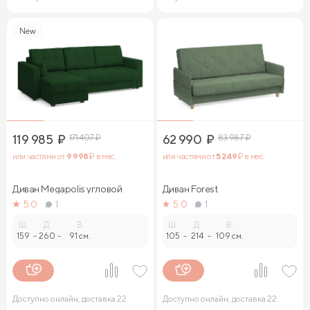
New
119 985
₽
171 407
₽
62 990
₽
83 987
₽
или частями от
9 998
₽ в мес.
или частями от
5 249
₽ в мес.
Диван Megapolis угловой
Диван Forest
5.0
1
5.0
1
Ш.
Д.
В.
Ш.
Д.
В.
159
-
260
-
91 см.
105
-
214
-
109 см.
Доступно онлайн, доставка 22
Доступно онлайн, доставка 22