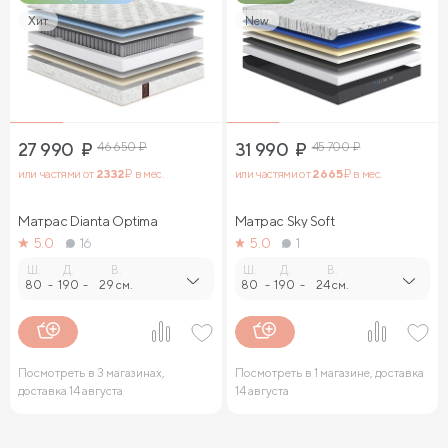
Хит
New
27 990
₽
46 650
₽
31 990
₽
45 700
₽
или частями от
2 332
₽ в мес.
или частями от
2 665
₽ в мес.
Матрас Dianta Optima
Матрас Sky Soft
5.0
16
5.0
1
Ш.
Д.
В.
Ш.
Д.
В.
80
-
190
-
29 см.
80
-
190
-
24 см.
Посмотреть в 3 магазинах,
Посмотреть в 1 магазине, доставка
доставка 14 августа
14 августа