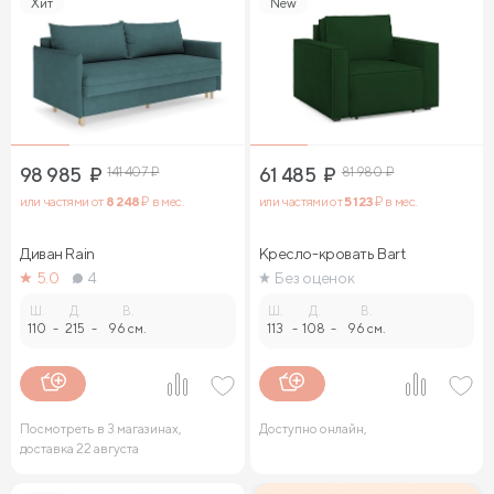
Хит
New
98 985
₽
141 407
₽
61 485
₽
81 980
₽
или частями от
8 248
₽ в мес.
или частями от
5 123
₽ в мес.
Диван Rain
Кресло-кровать Bart
5.0
4
Без оценок
Ш.
Д.
В.
Ш.
Д.
В.
110
-
215
-
96 см.
113
-
108
-
96 см.
Посмотреть в 3 магазинах,
Доступно онлайн,
доставка 22 августа