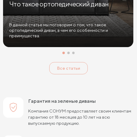
Что такое ортопедический диван
Диваны в спальню
Диваны с подушками
Большие диваны
Диваны софа
Диваны из велюра
В данной статье мы поговорим о том, что такое
ортопедический диван, в чем его особенности и
Диваны антикоготь
преимущества.
Все статьи
Гарантия на зеленые диваны
Компания СОНУМ предоставляет своим клиентам
гарантию от 18 месяцев до 10 лет на всю
выпускаемую продукцию.