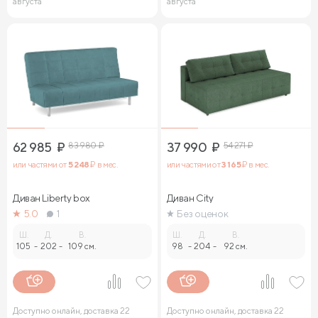
августа
августа
62 985
₽
83 980
₽
37 990
₽
54 271
₽
или частями от
5 248
₽ в мес.
или частями от
3 165
₽ в мес.
Диван Liberty box
Диван City
5.0
1
Без оценок
Ш.
Д.
В.
Ш.
Д.
В.
105
-
202
-
109 см.
98
-
204
-
92 см.
Доступно онлайн, доставка 22
Доступно онлайн, доставка 22