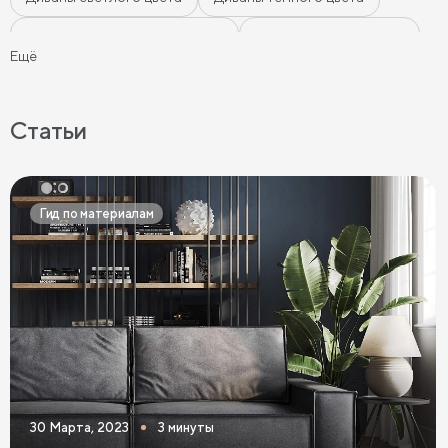
Диваны цвета морской волны
Диваны мятного цвета
Ещё
Диваны-кровати
Ортопедические диваны
Серые диваны
Синие диваны
Коричневые диваны
Статьи
Черные диваны
Диваны графит
Розовые диваны
Фиолетовые диваны
Оранжевые диваны
Гид по материалам
Желтые диваны
Красные диваны
Диваны шириной 110 см
Раскладные диваны
Диваны в скандинавском стиле
Диваны в стиле лофт
Белые диваны
Бежевые диваны
Зеленые диваны
Голубые диваны
Выдвижные диваны
30 Марта, 2023
3 минуты
Диваны Пантограф
Диваны Аккордеон