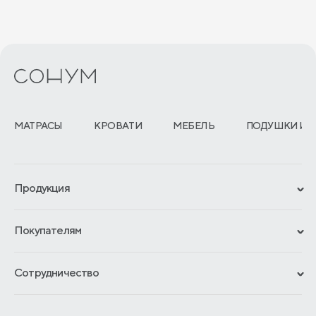
МАТРАСЫ
КРОВАТИ
МЕБЕЛЬ
ПОДУШКИ И 
Продукция
Сертификаты
Покупателям
Гарантии
Рассрочка и кредит
Материалы и технологии
Сотрудничество
Обмен и возврат
Сроки изготовления
Франчайзинг
Доставка и оплата
Блог