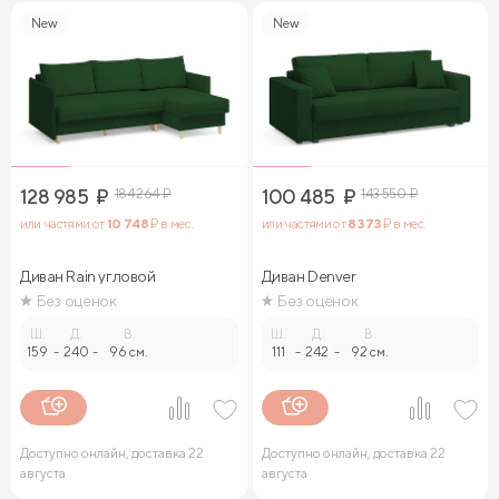
New
New
128 985
₽
184 264
₽
100 485
₽
143 550
₽
или частями от
10 748
₽ в мес.
или частями от
8 373
₽ в мес.
Диван Rain угловой
Диван Denver
Без оценок
Без оценок
Ш.
Д.
В.
Ш.
Д.
В.
159
-
240
-
96 см.
111
-
242
-
92 см.
Доступно онлайн, доставка 22
Доступно онлайн, доставка 22
августа
августа