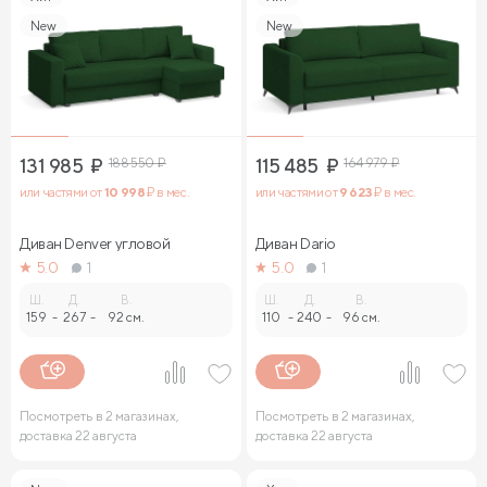
New
New
131 985
₽
188 550
₽
115 485
₽
164 979
₽
или частями от
10 998
₽ в мес.
или частями от
9 623
₽ в мес.
Диван Denver угловой
Диван Dario
5.0
1
5.0
1
Ш.
Д.
В.
Ш.
Д.
В.
159
-
267
-
92 см.
110
-
240
-
96 см.
Посмотреть в 2 магазинах,
Посмотреть в 2 магазинах,
доставка 22 августа
доставка 22 августа