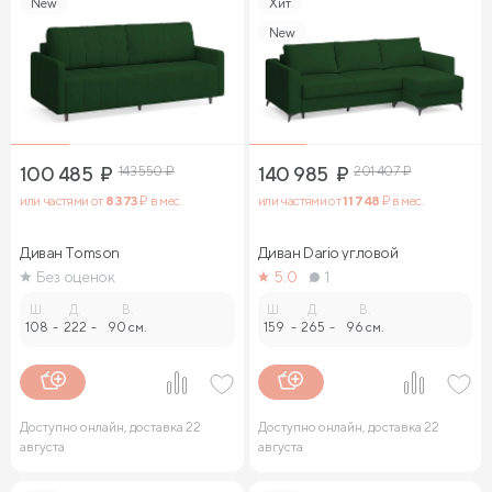
New
Хит
New
100 485
₽
143 550
₽
140 985
₽
201 407
₽
или частями от
8 373
₽ в мес.
или частями от
11 748
₽ в мес.
Диван Tomson
Диван Dario угловой
Без оценок
5.0
1
Ш.
Д.
В.
Ш.
Д.
В.
108
-
222
-
90 см.
159
-
265
-
96 см.
Доступно онлайн, доставка 22
Доступно онлайн, доставка 22
августа
августа