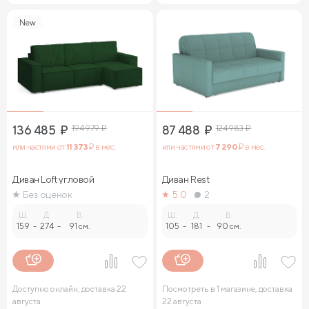
New
136 485
₽
194 979
₽
87 488
₽
124 983
₽
или частями от
11 373
₽ в мес.
или частями от
7 290
₽ в мес.
Диван Loft угловой
Диван Rest
Без оценок
5.0
2
Ш.
Д.
В.
Ш.
Д.
В.
159
-
274
-
91 см.
105
-
181
-
90 см.
Доступно онлайн, доставка 22
Посмотреть в 1 магазине, доставка
августа
22 августа