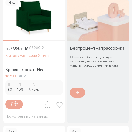
New
50 985
₽
67 980
₽
Беспроцентная рассрочка
или частями от
4 248
₽ в мес.
Оформите беспроцентную
рассрочку на сайте всего за 2
минуты при оформлении заказа
Кресло-кровать Flin
5.0
2
Ш.
Д.
В.
83
-
108
-
97 см.
Посмотреть в 3 магазинах,
Хит
Хит