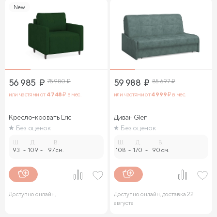
New
56 985
₽
75 980
₽
59 988
₽
85 697
₽
или частями от
4 748
₽ в мес.
или частями от
4 999
₽ в мес.
Кресло-кровать Eric
Диван Glen
Без оценок
Без оценок
Ш.
Д.
В.
Ш.
Д.
В.
93
-
109
-
97 см.
108
-
170
-
90 см.
Доступно онлайн,
Доступно онлайн, доставка 22
августа