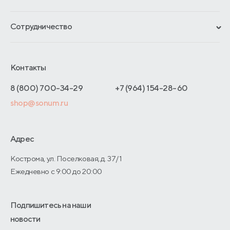
Гарантии
Рассрочка и кредит
Материалы и технологии
Сотрудничество
Обмен и возврат
Сроки изготовления
Франчайзинг
Доставка и оплата
Блог
Отельерам
Контакты
Как оформить заказ
Отзывы покупателей
Интернет-магазинам
Адреса магазинов
8 (800) 700-34-29
+7 (964) 154-28-60
Оптовые продажи
shop@sonum.ru
Договор-оферты
Дизайнерам интерьеров
О производстве
Адрес
Кострома, ул. Поселковая, д. 37/1
Ежедневно с 9:00 до 20:00
Подпишитесь на наши
новости