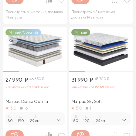
Посмотреть в 1 магазине, доставка
Посмотреть в 2 магазинах,
14 августа
доставка 14 августа
Мягкий/Средний
Мягкий
Хит
New
27 990
₽
46 650
₽
31 990
₽
45 700
₽
или частями от
2 332
₽ в мес.
или частями от
2 665
₽ в мес.
Матрас Dianta Optima
Матрас Sky Soft
5.0
16
5.0
1
Ш.
Д.
В.
Ш.
Д.
В.
80
-
190
-
29 см.
80
-
190
-
24 см.